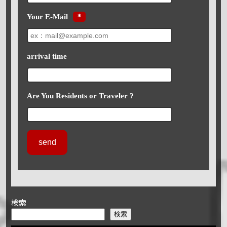
Your E-Mail
＊
arrival time
Are You Residents or Traveler ?
検索
検索