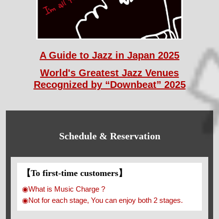
A Guide to Jazz in Japan 2025
World's Greatest Jazz Venues
Recognized by “Downbeat” 2025
Schedule & Reservation
【To first-time customers】
◉What is Music Charge ?
◉Not for each stage, You can enjoy both 2 stages.