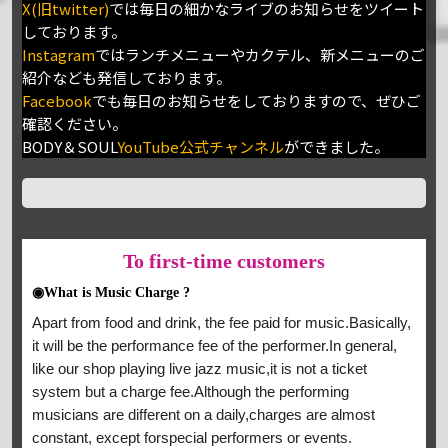
X(旧twitter)
では毎日の細かなライブのお知らせをツイート
しております。
Instagram
ではランチメニューやカクテル、新メニューのご
紹介なども発信しております。
Facebook
でも毎日のお知らせをしておりますので、ぜひご
確認ください。
BODY＆SOUL
YouTube公式チャンネル
ができました。
To
first-time customers
◉What is Music Charge ?
Apart from food and drink, the fee paid for music.Basically,
it will be the performance fee of the performer.In general,
like our shop playing live jazz music,it is not a ticket
system but a charge fee.Although the performing
musicians are different on a daily,charges are almost
constant, except forspecial performers or events.