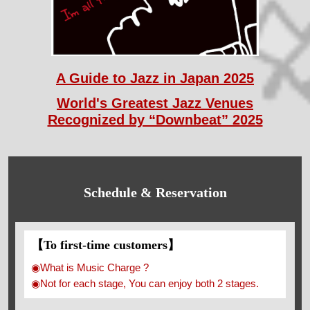
A Guide to Jazz in Japan 2025
World's Greatest Jazz Venues
Recognized by “Downbeat” 2025
Schedule & Reservation
【To first-time customers】
◉What is Music Charge ?
◉Not for each stage, You can enjoy both 2 stages.