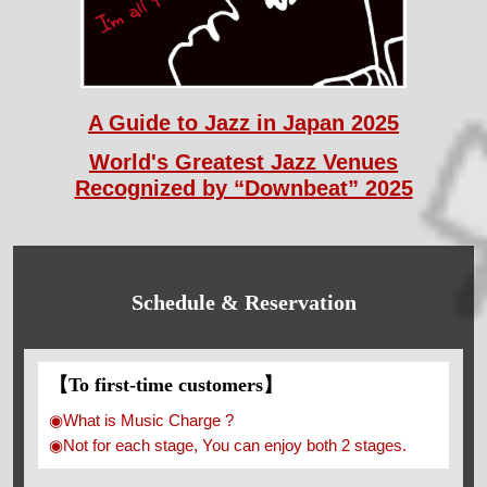
A Guide to Jazz in Japan 2025
World's Greatest Jazz Venues
Recognized by “Downbeat” 2025
Schedule & Reservation
【To first-time customers】
◉What is Music Charge ?
◉Not for each stage, You can enjoy both 2 stages.