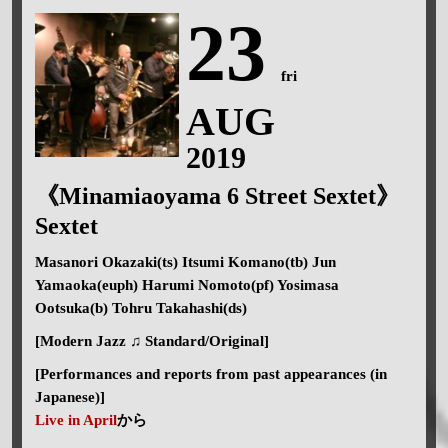
23
fri
AUG
2019
《Minamiaoyama 6 Street Sextet》
Sextet
Masanori Okazaki(ts) Itsumi Komano(tb) Jun
Yamaoka(euph) Harumi Nomoto(pf) Yosimasa
Ootsuka(b) Tohru Takahashi(ds)
[Modern Jazz ♫ Standard/Original]
[Performances and reports from past appearances (in
Japanese)]
Live in April
から